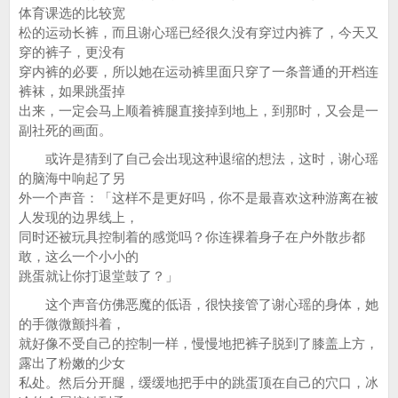
体育课选的比较宽
松的运动长裤，而且谢心瑶已经很久没有穿过内裤了，今天又
穿的裤子，更没有
穿内裤的必要，所以她在运动裤里面只穿了一条普通的开档连
裤袜，如果跳蛋掉
出来，一定会马上顺着裤腿直接掉到地上，到那时，又会是一
副社死的画面。
或许是猜到了自己会出现这种退缩的想法，这时，谢心瑶
的脑海中响起了另
外一个声音：「这样不是更好吗，你不是最喜欢这种游离在被
人发现的边界线上，
同时还被玩具控制着的感觉吗？你连裸着身子在户外散步都
敢，这么一个小小的
跳蛋就让你打退堂鼓了？」
这个声音仿佛恶魔的低语，很快接管了谢心瑶的身体，她
的手微微颤抖着，
就好像不受自己的控制一样，慢慢地把裤子脱到了膝盖上方，
露出了粉嫩的少女
私处。然后分开腿，缓缓地把手中的跳蛋顶在自己的穴口，冰