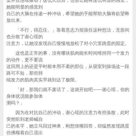
蛋并且连续振动了这么久以后，也会让她有这么明显的感觉，
她能明显的感觉到
自己的大脑在传递一种冲动，希望她的手能帮助大脑将欲望释
放出来。
「不行，得忍住。」靠着意志力按捺住这种想法，无形间
也分散了谢心瑶的
注意力，让她没发现自己慢慢地放松了对小穴里跳蛋的固定。
这也是正常的事，没有哪块肌肉能长时间维持同一个发力
的动作，更不要说
这回用上的还是平时根本用不着的部位，从寝室到操场这一段
路可不短，那些持
续发力的肌肉其实早就到达了极限。
「好，那我们就不废话了，这就开始吧——谢心瑶，你的
身体状况能参加体
测吗？」
因为在对抗自己的冲动，谢心瑶的注意力有些涣散，此时
突然听到老师喊自
己的名字，她立马回过神来，刚想张嘴回答，却猛然发现跳蛋
仿佛顺着自己流出