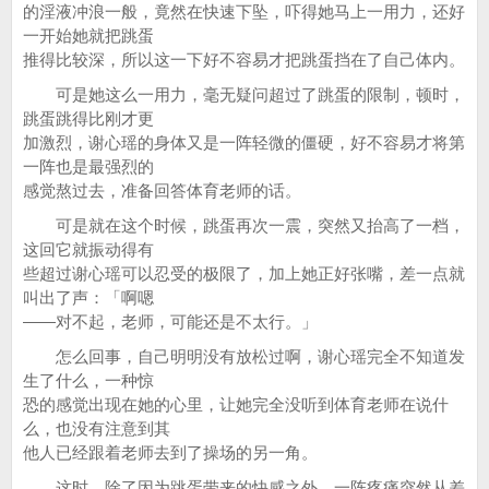
的淫液冲浪一般，竟然在快速下坠，吓得她马上一用力，还好
一开始她就把跳蛋
推得比较深，所以这一下好不容易才把跳蛋挡在了自己体内。
可是她这么一用力，毫无疑问超过了跳蛋的限制，顿时，
跳蛋跳得比刚才更
加激烈，谢心瑶的身体又是一阵轻微的僵硬，好不容易才将第
一阵也是最强烈的
感觉熬过去，准备回答体育老师的话。
可是就在这个时候，跳蛋再次一震，突然又抬高了一档，
这回它就振动得有
些超过谢心瑶可以忍受的极限了，加上她正好张嘴，差一点就
叫出了声：「啊嗯
——对不起，老师，可能还是不太行。」
怎么回事，自己明明没有放松过啊，谢心瑶完全不知道发
生了什么，一种惊
恐的感觉出现在她的心里，让她完全没听到体育老师在说什
么，也没有注意到其
他人已经跟着老师去到了操场的另一角。
这时，除了因为跳蛋带来的快感之外，一阵疼痛突然从差