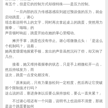
有五个，但是它的控制方式却很特殊——是压力控制。
「一旦内部的压力传感器感应到超过预设值的压力，就会
启动跳蛋。」谢心
瑶念着说明书上的文字，同时再次拿起桌上的跳蛋，突然用力
握拳，「嗡嗡」的
声音顿时响起，跳蛋开始在她的掌心里蠕动。
摊开手掌，跳蛋也没有停止。谢心瑶微微点头：「是这么
个机制吗？」说着，
她再度缓缓地握紧手顿，发出的声音虽然沉闷了些，却又响了
几分。
接着，她又维持着握拳的状态，只是手上稍微松开一点，
然后持续发力，而
这次，跳蛋一点变化都没有。
「原来如此，只有力量放松到一定程度，然后再让它突破
那个限制值才行吗？
这么说的话，塞进身体以后要么保持放松，要么一直夹紧？」
不过谢心瑶还有一个问题，说明书上也说得不清楚，那就
是这个跳蛋要如何