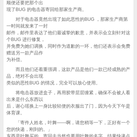
顺便还要把那个出
现了BUG 的电击器寄回给那家生产商。
对于电击器竟然出现了如此恶性的BUG ，那家生产商第
一时间就发来了一封
邮件，邮件里表达了他们最诚挚的歉意，并表示会立刻针对这
个BUG 进行修复，
并免费为她们调换，同时作为道歉的一环，他们还表示会免费
赠送另一款产品作
为补偿。
而且他们还着重强调，这款产品是他们一款已经成熟的产
品，绝对不会出现
类似的恶性BUG 的情况，完全可以放心使用。
将电击器放进盒子，再用胶带层层缠紧，确保不会被人看
出来是什么东西以
后，谢心瑶换上一身比较轻便的衣服出了门，因为今天下午是
体育课。
「寄件人姓名，叶舞——啊，请您稍等一下，正好有一个
您的快递，刚到的。」
东西是叶舞买的，寄回去当然也要用叶舞的名字，结果快递点