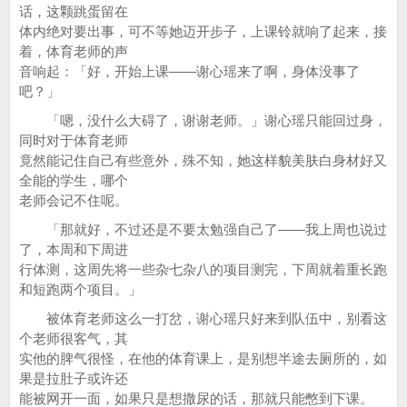
话，这颗跳蛋留在
体内绝对要出事，可不等她迈开步子，上课铃就响了起来，接
着，体育老师的声
音响起：「好，开始上课——谢心瑶来了啊，身体没事了
吧？」
「嗯，没什么大碍了，谢谢老师。」谢心瑶只能回过身，
同时对于体育老师
竟然能记住自己有些意外，殊不知，她这样貌美肤白身材好又
全能的学生，哪个
老师会记不住呢。
「那就好，不过还是不要太勉强自己了——我上周也说过
了，本周和下周进
行体测，这周先将一些杂七杂八的项目测完，下周就着重长跑
和短跑两个项目。」
被体育老师这么一打岔，谢心瑶只好来到队伍中，别看这
个老师很客气，其
实他的脾气很怪，在他的体育课上，是别想半途去厕所的，如
果是拉肚子或许还
能被网开一面，如果只是想撒尿的话，那就只能憋到下课。