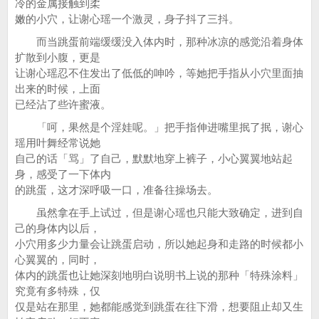
冷的金属接触到柔
嫩的小穴，让谢心瑶一个激灵，身子抖了三抖。
而当跳蛋前端缓缓没入体内时，那种冰凉的感觉沿着身体
扩散到小腹，更是
让谢心瑶忍不住发出了低低的呻吟，等她把手指从小穴里面抽
出来的时候，上面
已经沾了些许蜜液。
「呵，果然是个淫娃呢。」把手指伸进嘴里抿了抿，谢心
瑶用叶舞经常说她
自己的话「骂」了自己，默默地穿上裤子，小心翼翼地站起
身，感受了一下体内
的跳蛋，这才深呼吸一口，准备往操场去。
虽然拿在手上试过，但是谢心瑶也只能大致确定，进到自
己的身体内以后，
小穴用多少力量会让跳蛋启动，所以她起身和走路的时候都小
心翼翼的，同时，
体内的跳蛋也让她深刻地明白说明书上说的那种「特殊涂料」
究竟有多特殊，仅
仅是站在那里，她都能感觉到跳蛋在往下滑，想要阻止却又生