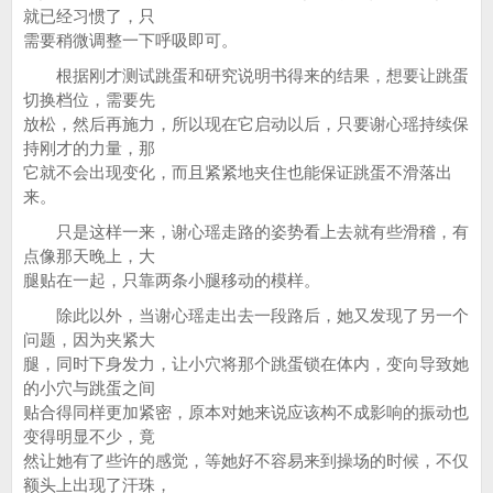
就已经习惯了，只
需要稍微调整一下呼吸即可。
根据刚才测试跳蛋和研究说明书得来的结果，想要让跳蛋
切换档位，需要先
放松，然后再施力，所以现在它启动以后，只要谢心瑶持续保
持刚才的力量，那
它就不会出现变化，而且紧紧地夹住也能保证跳蛋不滑落出
来。
只是这样一来，谢心瑶走路的姿势看上去就有些滑稽，有
点像那天晚上，大
腿贴在一起，只靠两条小腿移动的模样。
除此以外，当谢心瑶走出去一段路后，她又发现了另一个
问题，因为夹紧大
腿，同时下身发力，让小穴将那个跳蛋锁在体内，变向导致她
的小穴与跳蛋之间
贴合得同样更加紧密，原本对她来说应该构不成影响的振动也
变得明显不少，竟
然让她有了些许的感觉，等她好不容易来到操场的时候，不仅
额头上出现了汗珠，