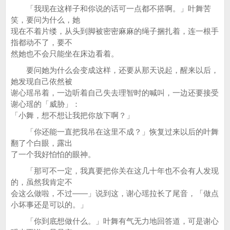
「我现在这样子和你说的话可一点都不搭啊。」叶舞苦
笑，要问为什么，她
现在不着片缕，从头到脚被密密麻麻的绳子捆扎着，连一根手
指都动不了，要不
然她也不会只能坐在床边看着。
要问她为什么会变成这样，还要从那天说起，醒来以后，
她发现自己依然被
谢心瑶吊着，一边听着自己失去理智时的喊叫，一边还要接受
谢心瑶的「威胁」：
「小舞，想不想让我把你放下啊？」
「你还能一直把我吊在这里不成？」恢复过来以后的叶舞
翻了个白眼，露出
了一个我好怕怕的眼神。
「那可不一定，我真要把你关在这几十年也不会有人发现
的，虽然我肯定不
会这么做啦，不过——」说到这，谢心瑶拉长了尾音，「做点
小坏事还是可以的。」
「你到底想做什么。」叶舞有气无力地回答道，可是谢心