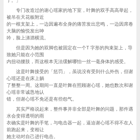
了。」
专门改造过的谢心瑶家的地下室，叶舞的双手高高举起，
被吊在天花板附近
的一根支架上，一边因遍布全身的痛苦发出悲鸣，一边因席卷
大脑的愉悦发出呻
吟，脸上涕泗横流。
但是因为她的双脚也被固定在一个T 字形的拘束架上，导
致她只能在小范围
内扭动腰肢，而这根本无法缓解哪怕一丝一毫身体的感受。
这是叶舞接受的「惩罚」，虽说没有受到什么外伤，但谢
心瑶还是在床上躺
了整整一周。这期间一直是叶舞在照顾谢心瑶，她也数次和谢
心瑶非常诚恳地认
错，但谢心瑶不免还是有些怨气。
其实严格说起来，整件事并非全部是叶舞的问题，那件遇
水会变得透明的雨
衣确实是叶舞的手笔，与电击器一起，逼迫谢心瑶不得不在人
前跑起来，变相让
她主动对自己进行电击。