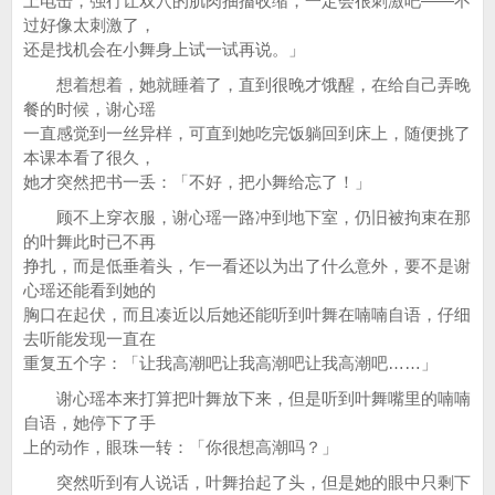
上电击，强行让双穴的肌肉抽搐收缩，一定会很刺激吧——不
过好像太刺激了，
还是找机会在小舞身上试一试再说。」
想着想着，她就睡着了，直到很晚才饿醒，在给自己弄晚
餐的时候，谢心瑶
一直感觉到一丝异样，可直到她吃完饭躺回到床上，随便挑了
本课本看了很久，
她才突然把书一丢：「不好，把小舞给忘了！」
顾不上穿衣服，谢心瑶一路冲到地下室，仍旧被拘束在那
的叶舞此时已不再
挣扎，而是低垂着头，乍一看还以为出了什么意外，要不是谢
心瑶还能看到她的
胸口在起伏，而且凑近以后她还能听到叶舞在喃喃自语，仔细
去听能发现一直在
重复五个字：「让我高潮吧让我高潮吧让我高潮吧……」
谢心瑶本来打算把叶舞放下来，但是听到叶舞嘴里的喃喃
自语，她停下了手
上的动作，眼珠一转：「你很想高潮吗？」
突然听到有人说话，叶舞抬起了头，但是她的眼中只剩下