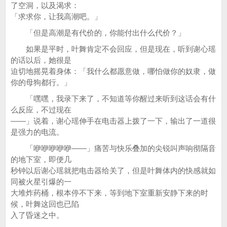
了空洞，以及渴求：
「求求你，让我高潮吧。」
「但是高潮是有代价的，你能付出什么代价？」
如果是平时，叶舞肯定不会回应，但是现在，听到谢心瑶
的话以后，她很是
迫切地摇晃着身体：「我什么都愿意做，哪怕做你的奴隶，做
你的母狗都行。」
「嘿嘿，我录下来了，不知道等你醒过来听到这话会有什
么反应，不过现在
——」说着，谢心瑶伸手在电击器上拨了一下，输出了一道很
是强力的电流。
「咿咿咿咿咿——」痛苦与快乐叠加的尖锐叫声响彻隔音
的地下室，即便几
秒钟以后谢心瑶就把电击器给关了，但是叶舞体内的快感就如
同被火星引爆的一
大堆炸药桶，根本停不下来，等到地下室重新安静下来的时
候，叶舞这回也已陷
入了昏迷之中。