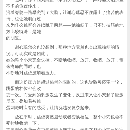
不多的位置传来，
沿着脊髓一路攀爬到了大脑，让谢心瑶忍不住露出了痛苦的表
情，也让她明白过
来为什么跳蛋会连续跳了两档——她抽筋了，只不过抽筋的地
方比较特殊，是她
的阴道。
谢心瑶怎么也没想到，那种地方竟然也会出现抽筋的情
况，可现实就是如此，
她的整个小穴完全失控，不断地收缩、放开、收缩、放开，带
来疼痛的同时，也
不断地对跳蛋施加着压力。
而这份压力是超过跳蛋的限制的，这也导致每痉挛一轮，
跳蛋的档位都会改
变一次。而受到的刺激发生了变化，反过来又让小穴起了应激
反应，叠加着被跳
蛋刺激时应有的感受，让情况越发复杂起来。
放在平时，跳蛋突然启动或者变换档位，整个小穴也会不
受控地收缩一下，
需要谢心瑶花一点力气放松下来才行，而现在整个小穴已经完