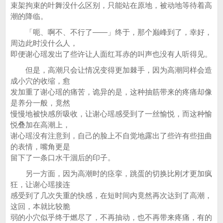
束架拘束的叶舞没什么区别，只能站在原地，被动地等待着高
潮的降临。
「呃、啊不、不行了——」终于，那个巅峰到了，幸好，
周边此时没什么人，
即便谢心瑶发出了些许让人面红耳赤的叫声也没有人听得见。
但是，高潮只会让情况变得更加棘手，因为高潮同样会造
成小穴的收缩，愈
发加重了谢心瑶的痛苦，诡异的是，这种抽筋带来的疼痛却像
是养分一般，竟然
慢慢地被快感所吸收，让谢心瑶感受到了一丝愉悦，而这种愉
悦叠加在高潮上，
谢心瑶没有注意到，自己的脸上不自觉地露出了些许有些扭曲
的表情，嘴角更是
留下了一条口水干涸后的印子。
另一方面，因为高潮时的痉挛，跳蛋的切换比刚才更加疯
狂，让谢心瑶接连
感受到了几次失重的快感，在短时间内竟然再次达到了高潮，
这回，本就比较脆
弱的小穴似乎终于燃尽了，不再抽动，也不再带来疼痛，有的