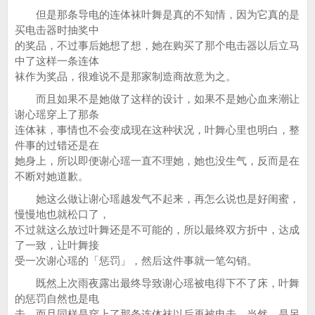
但是那条导电的连体袜叶舞是真的不知情，因为它真的是
买电击器时抽奖中
的奖品，不过事后她想了想，她在购买了那个电击器以后立马
中了这样一条连体
袜作为奖品，很难说不是那家制造商故意为之。
而且如果不是她做了这样的设计，如果不是她心血来潮让
谢心瑶穿上了那条
连体袜，事情也不会变成现在这种状况，叶舞心里也明白，整
件事的过错还是在
她身上，所以即便谢心瑶一直不理她，她也没生气，反而是在
不断对她道歉。
她这么做让谢心瑶越发气不起来，再怎么说也是好闺蜜，
慢慢地也就松口了，
不过就这么放过叶舞还是不可能的，所以最终双方折中，达成
了一致，让叶舞接
受一次谢心瑶的「惩罚」，然后这件事就一笔勾销。
既然上次雨夜露出最终导致谢心瑶被电得下不了床，叶舞
的惩罚自然也是电
击，而且同样是穿上了那条连体袜以后再被电击，当然，是另