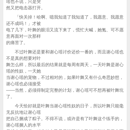
瑶也不说，只是突
然又把电击器打开。
「快关掉！哈啊、噫我知道了我知道了，我愿意、我愿意
还不成吗！」才被
电了几下，叶舞的眼泪又流下来了，慌忙大喊，她氪、可不愿
意再面对一次那样
的痛苦了。
不过叶舞还是要和谢心瑶讨价还价一番的，而且谢心瑶也
不是真的想要对叶
舞怎么样，所以最后的结果就是每周有两天，一天叶舞是谢心
瑶的性奴，一天她
当谢心瑶的宠物，不过相对的，如果叶舞又有什么奇思妙想，
谢心瑶也必须接受
——当然，必须得制定完整的计划，谢心瑶可不想再被叶舞坑
了。
今天恰好就是叶舞当谢心瑶性奴的日子，所以叶舞只能毫
无反抗地让谢心瑶
把自己捆成了粽子。不得不说，或许是有了叶舞这个练手的，
谢心瑶捆人的水平