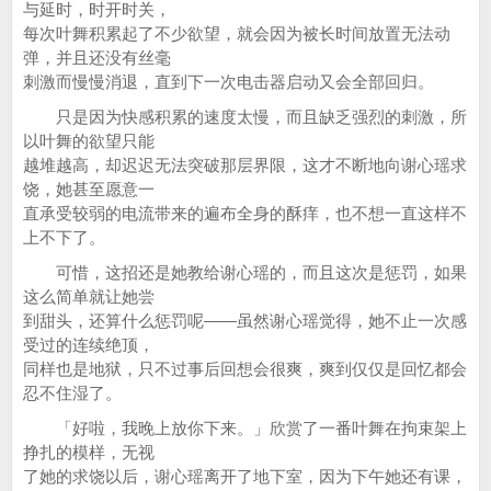
与延时，时开时关，
每次叶舞积累起了不少欲望，就会因为被长时间放置无法动
弹，并且还没有丝毫
刺激而慢慢消退，直到下一次电击器启动又会全部回归。
只是因为快感积累的速度太慢，而且缺乏强烈的刺激，所
以叶舞的欲望只能
越堆越高，却迟迟无法突破那层界限，这才不断地向谢心瑶求
饶，她甚至愿意一
直承受较弱的电流带来的遍布全身的酥痒，也不想一直这样不
上不下了。
可惜，这招还是她教给谢心瑶的，而且这次是惩罚，如果
这么简单就让她尝
到甜头，还算什么惩罚呢——虽然谢心瑶觉得，她不止一次感
受过的连续绝顶，
同样也是地狱，只不过事后回想会很爽，爽到仅仅是回忆都会
忍不住湿了。
「好啦，我晚上放你下来。」欣赏了一番叶舞在拘束架上
挣扎的模样，无视
了她的求饶以后，谢心瑶离开了地下室，因为下午她还有课，