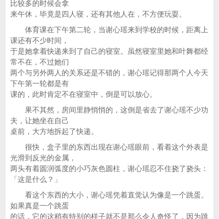
比较多的时候会拿
来午休，毕竟是四人寝，还有其他人在，不方便玩耍。
体育课在下午第二轮，当谢心瑶来到学校的时候，距离上
课还有不少时间，
于是她拿着快递来到了自己的寝室。虽然寝室里她和叶舞都经
常不在，不过她们
两个与另外两人的关系还是不错的，谢心瑶记得那两个人今天
下午第一轮都是有
课的，此时肯定不在寝室中，倒是可以放心。
果不其然，房间里静悄悄的，这倒是省去了谢心瑶不少功
夫，让她坐在自己
桌前，大方地拆起了快递。
很快，盒子里的东西出现在谢心瑶眼前，看着这个外表是
光滑到反光的金属，
两头有着圆润弧度的小巧灰色圆柱，谢心瑶忍不住挠了挠头：
「这是什么？」
看这个东西的大小，谢心瑶凭着直觉认为像是一个跳蛋。
如果真是一个跳蛋
的话，它的这稍有特别的样子就不是那么令人奇怪了，因为跳