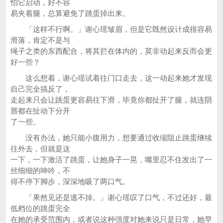
怕它启动，好不容
易夹着腿，总算避免了跳蛋掉出来。
「这样不行啊。」谢心瑶皱眉，但是它既然设计成很容易
滑落，肯定不是与
绳子之类的东西配合，将其拦在体内的，莫非动起来反而会更
好一些？
这么想着，谢心瑶试着往门口走去，这一动起来她才发现
自己完全搞反了，
走起来只会让跳蛋更容易往下滑，毕竟你都扯开了腿，就连阴
唇都在扯动下分开
了一些。
没有办法，她只能小腹用力，想要通过收缩阻止跳蛋继续
往外去，但就是这
一下，一下激活了跳蛋，让她身子一晃，嘴里忍不住发出了一
丝细细的呻吟，不
得不停下脚步，深深地吸了两口气。
「果然见还是逃不掉。」谢心瑶叹了口气，不过还好，最
低档位的跳蛋完全
在她的承受范围内，或者说这种强度对她来说只是日常，她早