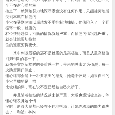
全不在谢心瑶的掌
控之下，就算她努力地深呼吸也没有任何作用，只能徒劳地感
受到本就在抽筋的
小穴在受到刺激以后越发不受控制地抽搐，仿佛陷入了一个死
循环一般，跳蛋的
档位变得越快，抽筋的情况就越严重，而抽筋的情况越严重，
就会让跳蛋切换档
位的速度变得更快。
其中刺激最强的还不是跳蛋的最高档位，而是从最高档位
回归到0 的那一下，
就像是突然坠楼时的失重感一样，带来的冲击尤为强烈，每一
次跳蛋回归停止，
谢心瑶都会涌上一种要喷出的感觉，她毫不怀疑，如果自己的
小穴里插的是一根
比较细的棒，现在说不定已经被自己夹断了。
并且随着抽筋的情况越来越严重，大腿也逐渐被牵连，等
谢心瑶发觉这个情
况时，两条大腿都已经在不住地抖动，让她连移动的能力都失
去了，和被T 字拘