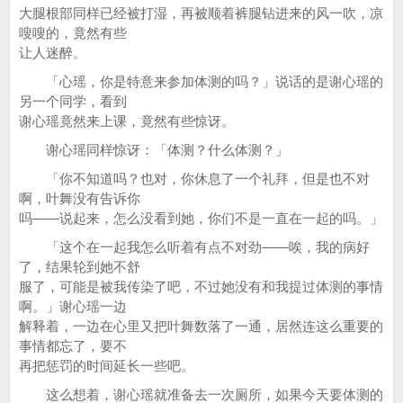
大腿根部同样已经被打湿，再被顺着裤腿钻进来的风一吹，凉
嗖嗖的，竟然有些
让人迷醉。
「心瑶，你是特意来参加体测的吗？」说话的是谢心瑶的
另一个同学，看到
谢心瑶竟然来上课，竟然有些惊讶。
谢心瑶同样惊讶：「体测？什么体测？」
「你不知道吗？也对，你休息了一个礼拜，但是也不对
啊，叶舞没有告诉你
吗——说起来，怎么没看到她，你们不是一直在一起的吗。」
「这个在一起我怎么听着有点不对劲——唉，我的病好
了，结果轮到她不舒
服了，可能是被我传染了吧，不过她没有和我提过体测的事情
啊。」谢心瑶一边
解释着，一边在心里又把叶舞数落了一通，居然连这么重要的
事情都忘了，要不
再把惩罚的时间延长一些吧。
这么想着，谢心瑶就准备去一次厕所，如果今天要体测的