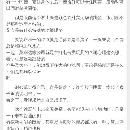
有一个凹槽，塞进身体以后凹槽恰好可以卡住阴蒂，启动时可
以同时刺激阴蒂。
但是眼前这个看上去连颜色都朴实无华的跳蛋，很明显不
是那种造型奇特的，
又会是有什么特殊的功能呢？
要说它唯一的特点就是通体都是金属了，一般来说，金属
总是和电击联系在
一起，莫非这家公司就是主打电击类玩具的？谢心瑶这么想
着，可是这颗跳蛋的
个头又太小了，能放得下多大的电池啊，不论是强度还是持久
性怕是都难以保证
吧。
谢心瑶觉得自己一定是想岔了，连忙放下跳蛋，拿起了盒
子里的说明书，一
看之下，发现果然是自己想多了。
这个跳蛋与电击毫无关系，甚至都没有电击的功能，只是
一个非常普通的拥
有振动功能的跳蛋，甚至就连振动的模式都只有一种，算上停
止状态，档位也只