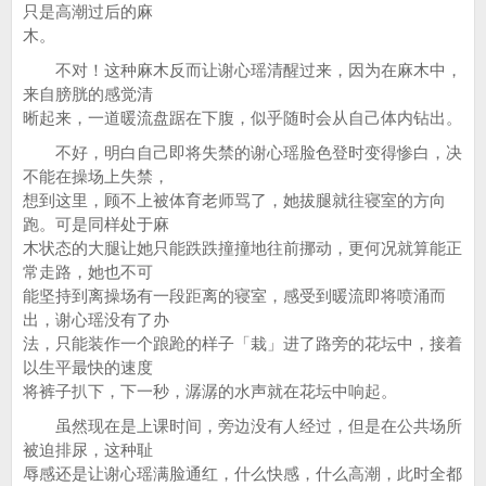
只是高潮过后的麻
木。
不对！这种麻木反而让谢心瑶清醒过来，因为在麻木中，
来自膀胱的感觉清
晰起来，一道暖流盘踞在下腹，似乎随时会从自己体内钻出。
不好，明白自己即将失禁的谢心瑶脸色登时变得惨白，决
不能在操场上失禁，
想到这里，顾不上被体育老师骂了，她拔腿就往寝室的方向
跑。可是同样处于麻
木状态的大腿让她只能跌跌撞撞地往前挪动，更何况就算能正
常走路，她也不可
能坚持到离操场有一段距离的寝室，感受到暖流即将喷涌而
出，谢心瑶没有了办
法，只能装作一个踉跄的样子「栽」进了路旁的花坛中，接着
以生平最快的速度
将裤子扒下，下一秒，潺潺的水声就在花坛中响起。
虽然现在是上课时间，旁边没有人经过，但是在公共场所
被迫排尿，这种耻
辱感还是让谢心瑶满脸通红，什么快感，什么高潮，此时全都