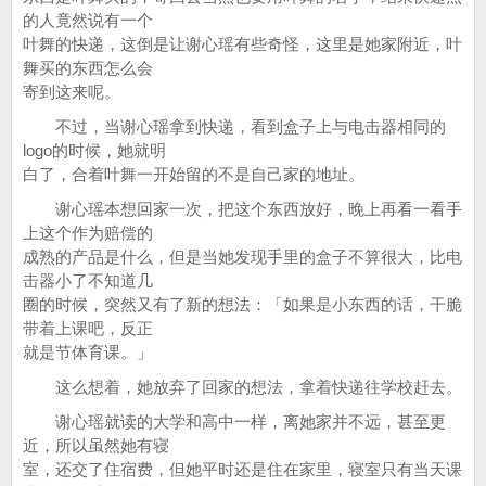
的人竟然说有一个
叶舞的快递，这倒是让谢心瑶有些奇怪，这里是她家附近，叶
舞买的东西怎么会
寄到这来呢。
不过，当谢心瑶拿到快递，看到盒子上与电击器相同的
logo的时候，她就明
白了，合着叶舞一开始留的不是自己家的地址。
谢心瑶本想回家一次，把这个东西放好，晚上再看一看手
上这个作为赔偿的
成熟的产品是什么，但是当她发现手里的盒子不算很大，比电
击器小了不知道几
圈的时候，突然又有了新的想法：「如果是小东西的话，干脆
带着上课吧，反正
就是节体育课。」
这么想着，她放弃了回家的想法，拿着快递往学校赶去。
谢心瑶就读的大学和高中一样，离她家并不远，甚至更
近，所以虽然她有寝
室，还交了住宿费，但她平时还是住在家里，寝室只有当天课