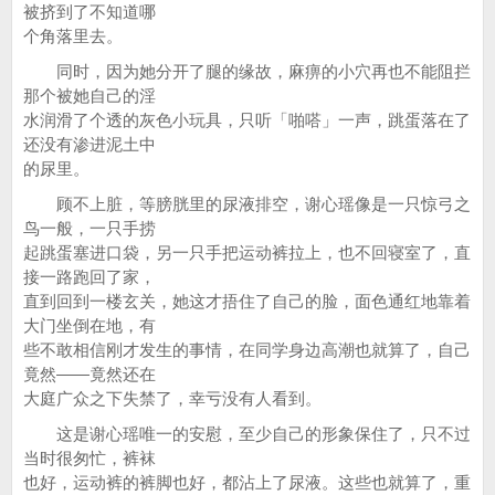
被挤到了不知道哪
个角落里去。
同时，因为她分开了腿的缘故，麻痹的小穴再也不能阻拦
那个被她自己的淫
水润滑了个透的灰色小玩具，只听「啪嗒」一声，跳蛋落在了
还没有渗进泥土中
的尿里。
顾不上脏，等膀胱里的尿液排空，谢心瑶像是一只惊弓之
鸟一般，一只手捞
起跳蛋塞进口袋，另一只手把运动裤拉上，也不回寝室了，直
接一路跑回了家，
直到回到一楼玄关，她这才捂住了自己的脸，面色通红地靠着
大门坐倒在地，有
些不敢相信刚才发生的事情，在同学身边高潮也就算了，自己
竟然——竟然还在
大庭广众之下失禁了，幸亏没有人看到。
这是谢心瑶唯一的安慰，至少自己的形象保住了，只不过
当时很匆忙，裤袜
也好，运动裤的裤脚也好，都沾上了尿液。这些也就算了，重