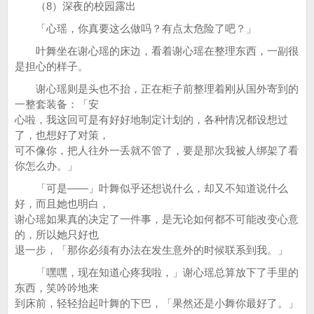
（8）深夜的校园露出
「心瑶，你真要这么做吗？有点太危险了吧？」
叶舞坐在谢心瑶的床边，看着谢心瑶在整理东西，一副很
是担心的样子。
谢心瑶则是头也不抬，正在柜子前整理着刚从国外寄到的
一整套装备：「安
心啦，我这回可是有好好地制定计划的，各种情况都设想过
了，也想好了对策，
可不像你，把人往外一丢就不管了，要是那次我被人绑架了看
你怎么办。」
「可是——」叶舞似乎还想说什么，却又不知道说什么
好，而且她也明白，
谢心瑶如果真的决定了一件事，是无论如何都不可能改变心意
的，所以她只好也
退一步，「那你必须有办法在发生意外的时候联系到我。」
「嘿嘿，现在知道心疼我啦，」谢心瑶总算放下了手里的
东西，笑吟吟地来
到床前，轻轻抬起叶舞的下巴，「果然还是小舞你最好了。」