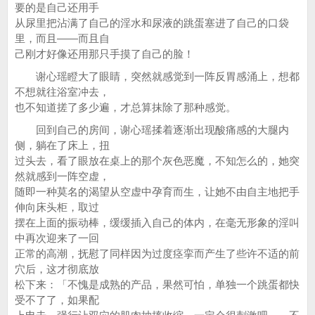
要的是自己还用手
从尿里把沾满了自己的淫水和尿液的跳蛋塞进了自己的口袋
里，而且——而且自
己刚才好像还用那只手摸了自己的脸！
谢心瑶瞪大了眼睛，突然就感觉到一阵反胃感涌上，想都
不想就往浴室冲去，
也不知道搓了多少遍，才总算抹除了那种感觉。
回到自己的房间，谢心瑶揉着逐渐出现酸痛感的大腿内
侧，躺在了床上，扭
过头去，看了眼放在桌上的那个灰色恶魔，不知怎么的，她突
然就感到一阵空虚，
随即一种莫名的渴望从空虚中孕育而生，让她不由自主地把手
伸向床头柜，取过
摆在上面的振动棒，缓缓插入自己的体内，在毫无形象的淫叫
中再次迎来了一回
正常的高潮，抚慰了同样因为过度痉挛而产生了些许不适的前
穴后，这才彻底放
松下来：「不愧是成熟的产品，果然可怕，单独一个跳蛋都快
受不了了，如果配