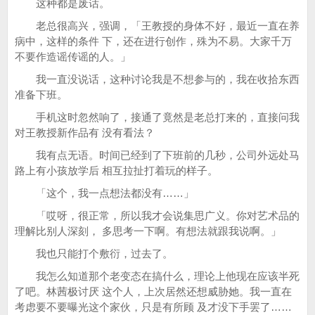
这种都是废话。
老总很高兴，强调，「王教授的身体不好，最近一直在养
病中，这样的条件 下，还在进行创作，殊为不易。大家千万
不要作造谣传谣的人。」
我一直没说话，这种讨论我是不想参与的，我在收拾东西
准备下班。
手机这时忽然响了，接通了竟然是老总打来的，直接问我
对王教授新作品有 没有看法？
我有点无语。时间已经到了下班前的几秒，公司外远处马
路上有小孩放学后 相互拉扯打着玩的样子。
「这个，我一点想法都没有……」
「哎呀，很正常，所以我才会说集思广义。你对艺术品的
理解比别人深刻， 多思考一下啊。有想法就跟我说啊。」
我也只能打个敷衍，过去了。
我怎么知道那个老变态在搞什么，理论上他现在应该半死
了吧。林茜极讨厌 这个人，上次居然还想威胁她。我一直在
考虑要不要曝光这个家伙，只是有所顾 及才没下手罢了……