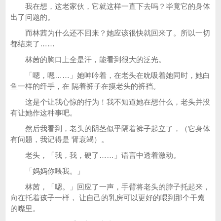
我在想，这老家伙，它就这样一直下去吗？毕竟它的身体
出了问题的。
而林茜为什么还不回来？她应该很快就回来了。所以一切
都结束了……
林茜的胸口上全是汗，能看到很大的泛光。
「嗯，嗯……」她呻吟着，在老头在吮吸着她同时，她白
鱼一样的纤手，在 隔着裤子在摸老头的裤裆。
这是个让我心惊的行为！我不知道她在想什么，老头并没
有让她作这种事吧。
然后我看到，老头的阴茎似乎隔着裤子起立了，（它身体
有问题，我记得是 肾衰竭）。
老头，「我，我，硬了……」语言中透着激动。
「妈妈你喂我。」
林茜，「嗯。」回应了一声，手臂将老头的脖子托起来，
向在托着孩子一样， 让自己的乳房可以更好的喂到那个干瘪
的嘴里。