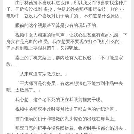
由于林茜挺不喜欢我这么作，所以我反而很喜欢找这种片
子。但确实没找到 多少，包括老外的那些跟玩杂技一样的小
电影中，就没几个喜欢对奶子动手的， 不知道是什么原因。
眼前的这个视频甚至算是少有的玩奶子的。
视频中女人粗重的喘息声，让我心里甚至有点妒忌感。下
身实在是充血的难 受。我在想要不要现在打个飞机什么的，
但是想到晚上要跟林茜作，又很犹豫。
桌上的手机支架上，群内还有人在反驳，「不可能是宗
教。」
「从来就没有宗教成份。」
「王大师可是公务员，有这种想法也不能放到作品中去
吧。太敏感了。」
我心想，这个老不死的正在我眼前捏奶子呢。
视频中的那双手此时突然掀走了那白色的针织浮盖，
雪白饱满的奶子和粉嫩的乳头惊心的出现在屏幕上。
那双丑恶的肥手在慢慢蹂搓着。收紧时手指都会陷进去，