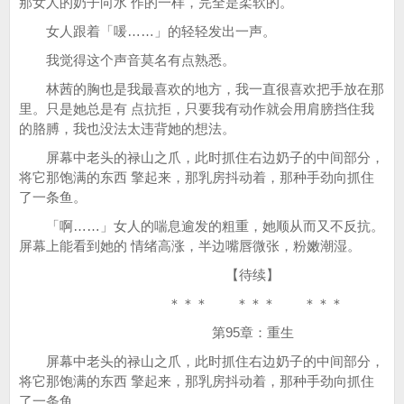
那女人的奶子向水 作的一样，完全是柔软的。
女人跟着「喛……」的轻轻发出一声。
我觉得这个声音莫名有点熟悉。
林茜的胸也是我最喜欢的地方，我一直很喜欢把手放在那
里。只是她总是有 点抗拒，只要我有动作就会用肩膀挡住我
的胳膊，我也没法太违背她的想法。
屏幕中老头的禄山之爪，此时抓住右边奶子的中间部分，
将它那饱满的东西 擎起来，那乳房抖动着，那种手劲向抓住
了一条鱼。
「啊……」女人的喘息逾发的粗重，她顺从而又不反抗。
屏幕上能看到她的 情绪高涨，半边嘴唇微张，粉嫩潮湿。
【待续】
＊＊＊ ＊＊＊ ＊＊＊
第95章：重生
屏幕中老头的禄山之爪，此时抓住右边奶子的中间部分，
将它那饱满的东西 擎起来，那乳房抖动着，那种手劲向抓住
了一条鱼。