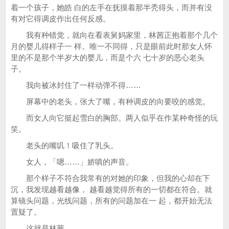
着一个孩子，她皓 白的左手在抚摸着那半秃得头，而并有没
有对它得调皮作出任何反感。
我有种错觉，就向在看表舅妈家里，林茜正抱着那个几个
月的婴儿得样子一 样。唯一不同得，只是眼前此时那女人怀
里的不是那个半岁大的婴儿，而是个六 七十岁的恶心老头
子。
我向被冰封住了一样动弹不得……
屏幕中的老头，张大了嘴，有种调皮的向要咬的感觉。
而女人向它挺起雪白的胸部。两人似乎在作某种奇怪的玩
笑。
老头的嘴叽！吸住了乳头。
女人，「嗯……」娇嗔的声音。
那个样子不符合我常有的对她的印象，但我的心却在下
沉，我发现越看越像， 越看越觉得所有的一切都在符合。就
算镜头问题，光线问题，所有的问题加在一 起，都开始无法
置疑了。
这就是林茜……