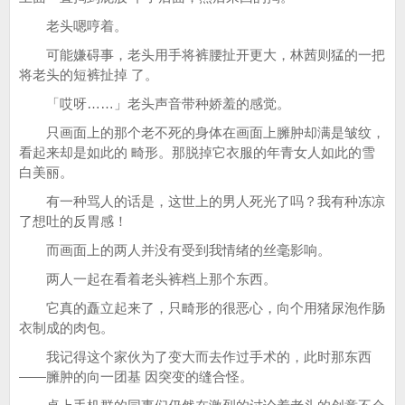
老头嗯哼着。
可能嫌碍事，老头用手将裤腰扯开更大，林茜则猛的一把
将老头的短裤扯掉 了。
「哎呀……」老头声音带种娇羞的感觉。
只画面上的那个老不死的身体在画面上臃肿却满是皱纹，
看起来却是如此的 畸形。那脱掉它衣服的年青女人如此的雪
白美丽。
有一种骂人的话是，这世上的男人死光了吗？我有种冻凉
了想吐的反胃感！
而画面上的两人并没有受到我情绪的丝毫影响。
两人一起在看着老头裤档上那个东西。
它真的矗立起来了，只畸形的很恶心，向个用猪尿泡作肠
衣制成的肉包。
我记得这个家伙为了变大而去作过手术的，此时那东西
——臃肿的向一团基 因突变的缝合怪。