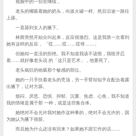
视频中的一切在继续，
老头的嘴吸着她的奶头，向拔火罐一样。然后沿途一路往
上舔。
一直舔到女人的腋下。
林茜突然开始尖叫起来，反应很激烈。这是我第一次看到
她有这样的反应， 「哎……哎……哎呀……」
但她却一直没的拒绝。我不知道我该不该恨，我咬牙忍
着……就好像老头说 的「这只是艺术」，他要死了。
老头疯狂的吮吸那个敏感的部位。
她的一只手扶着老头的秃顶，另一手臂却似乎在配合着露
出腋下，让对方舔。
烦闷、厌恶、恐惧、抑郁、沉重、焦虑、心焦，我不知道
我的情绪是属于那 一种，或是这些集合体。
她绝对不会允许我对她作这种事的，绝对不会允许的，因
为她认为腋下很脏。
而且她为什么还没有回来？如果她不跟它作的话……