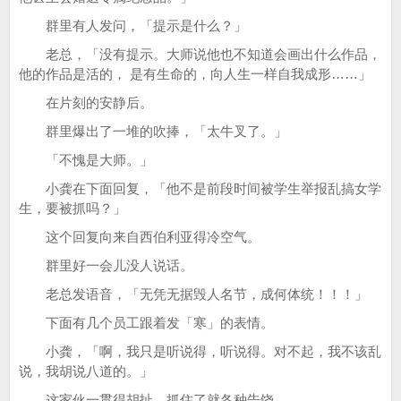
群里有人发问，「提示是什么？」
老总，「没有提示。大师说他也不知道会画出什么作品，
他的作品是活的， 是有生命的，向人生一样自我成形……」
在片刻的安静后。
群里爆出了一堆的吹捧，「太牛叉了。」
「不愧是大师。」
小龚在下面回复，「他不是前段时间被学生举报乱搞女学
生，要被抓吗？」
这个回复向来自西伯利亚得冷空气。
群里好一会儿没人说话。
老总发语音，「无凭无据毁人名节，成何体统！！！」
下面有几个员工跟着发「寒」的表情。
小龚，「啊，我只是听说得，听说得。对不起，我不该乱
说，我胡说八道的。」
这家伙一贯得胡扯，抓住了就各种告饶。