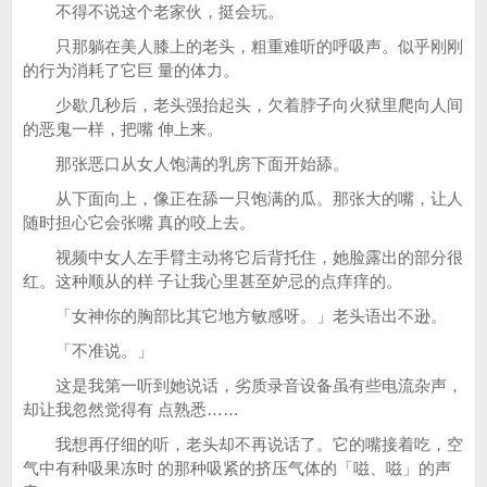
不得不说这个老家伙，挺会玩。
只那躺在美人膝上的老头，粗重难听的呼吸声。似乎刚刚
的行为消耗了它巨 量的体力。
少歇几秒后，老头强抬起头，欠着脖子向火狱里爬向人间
的恶鬼一样，把嘴 伸上来。
那张恶口从女人饱满的乳房下面开始舔。
从下面向上，像正在舔一只饱满的瓜。那张大的嘴，让人
随时担心它会张嘴 真的咬上去。
视频中女人左手臂主动将它后背托住，她脸露出的部分很
红。这种顺从的样 子让我心里甚至妒忌的点痒痒的。
「女神你的胸部比其它地方敏感呀。」老头语出不逊。
「不准说。」
这是我第一听到她说话，劣质录音设备虽有些电流杂声，
却让我忽然觉得有 点熟悉……
我想再仔细的听，老头却不再说话了。它的嘴接着吃，空
气中有种吸果冻时 的那种吸紧的挤压气体的「嗞、嗞」的声