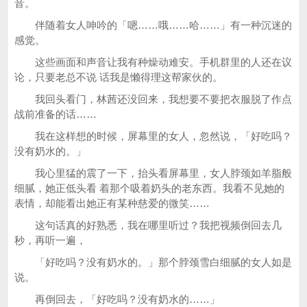
音。
伴随着女人呻吟的「嗯……哦……哈……」有一种沉迷的
感觉。
这些画面和声音让我有种燥动难安。手机群里的人还在议
论，只要老总不说 话我是懒得理这帮家伙的。
我回头看门，林茜还没回来，我想要不要把衣服脱了作点
战前准备的话……
我在这样想的时候，屏幕里的女人，忽然说，「好吃吗？
没有奶水的。」
我心里猛的震了一下，抬头看屏幕里，女人脖颈如羊脂般
细腻，她正低头看 着那个吸着奶头的老东西。我看不见她的
表情，却能看出她正有某种慈爱的微笑……
这句话真的好熟悉，我在哪里听过？我把视频倒回去几
秒，再听一遍，
「好吃吗？没有奶水的。」那个脖颈雪白细腻的女人如是
说。
再倒回去，「好吃吗？没有奶水的……」