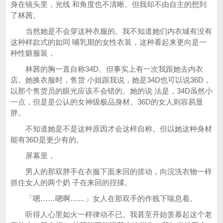
身在镜头里，光线 和角度也不清晰。但我却不由自主的想到
了林茜。
当然她是不会穿这种衣服的。我不知道她们内衣城有没有
这种样款式的如同 哺乳期的女性衣装，这种看起来更向是一
种性癖服装，
林茜的胸一直自称34D。但事实上有一次我跟她去内衣
店。她换衣服时，售货 小姐跟我说，她是34D也可以说36D，
以那个售货员的眼光应该不会错的。她的说 法是，34D虽然小
一点，但是是公认的女神级极品身材。36D的女人则容易显
胖。
不知道她是不是这种原因才会这样自称。但以她这种身材
能有36D是更少有的。
屏幕里，
男人的那双胖手在衣服下面来回的搓动，向浣洗衣物一样
抓住女人的两个奶 子在来回的捏揉。
「嗯……嗯啊……」女人在那双手的作贱下喘息着。
听得人心里如火一样律动不已。我甚至开始羡慕起这个老