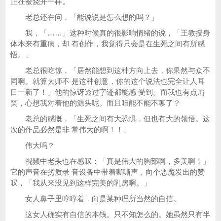
正在被烧开一样。
老总还在问，「能说说是怎么想的吗？」
我，「……」这种时候真的很影响情绪的说，「王教授身
体本来有重病，却 有创作，我觉得只会是在生死之间有所感
悟。」
老总很吃惊，「居然能想到这种方向上去，你果然与众不
同啊。就算大师不 是这种创意，你的这个说法也完全让人耳
目一新了！」他的惊讶透过字迹都能感 受到。而我也有点屑
笑，心想我对着他的源头呢。而且咱能不能不聊了？
老总的感慨，「生死之间有大恐惧，但也有大的领悟。这
次的作品必然是非 常伟大的啊！！」
伟大吗？
视频中老头也在感叹：「真是伟大的胸部啊，多美啊！」
它的声音在劣质录 音设备中带着嘶嘶声，向个恶魔发出的赞
叹，「我从来没见到这样完美的乳房啊。」
女人鼻子里哼哼着，向是某种理所当然的自信。
这女人确实有自信的本钱。只不知怎么的。她虽然只有半