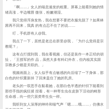
「啊……」女人的喘息逾发的粗重。屏幕上能看到她的情
绪高涨，半边嘴唇 微张，粉嫩潮湿。
我只觉得浑身发热，我在想要不要把衣服先脱了？如果林
茜再不回来，我真 的有点忍不住了的说……
叮，手机群有人@我。
我点了一下，居然是老总在群里@我，「为什么觉得是宗
教呢？」
这有点打搅到我，我在看视频，但还是装作一本正经的胡
扯，「王授军的作 品，虽然大多有科幻外衣，但内核其实跟
宗教多少都是关联的。」
视频画面上，女人似乎有点敏感的向后缩了一下身体，那
白色的针织重新掉 了回来盖住了她的乳房。
老头的一双恶手在黏着她，在那白色半透的针织下能看到
那些手指的疯狂揉 捏着，有一种寄生虫在皮肤下活动的畸形
生命感，向一些穴居类寄生虫一样。
我听到女人深厚的呻吟和喘气声「嗯……哦……」仿佛水