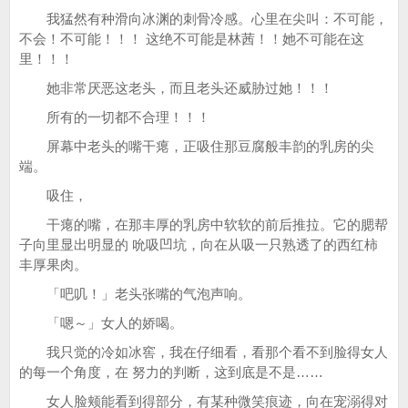
我猛然有种滑向冰渊的刺骨冷感。心里在尖叫：不可能，
不会！不可能！！！ 这绝不可能是林茜！！她不可能在这
里！！！
她非常厌恶这老头，而且老头还威胁过她！！！
所有的一切都不合理！！！
屏幕中老头的嘴干瘪，正吸住那豆腐般丰韵的乳房的尖
端。
吸住，
干瘪的嘴，在那丰厚的乳房中软软的前后推拉。它的腮帮
子向里显出明显的 吮吸凹坑，向在从吸一只熟透了的西红柿
丰厚果肉。
「吧叽！」老头张嘴的气泡声响。
「嗯～」女人的娇喝。
我只觉的冷如冰窖，我在仔细看，看那个看不到脸得女人
的每一个角度，在 努力的判断，这到底是不是……
女人脸颊能看到得部分，有某种微笑痕迹，向在宠溺得对