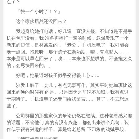
点了？
「快一个小时了！？」
这个家伙居然还没回来？
我起身给她打电话，好几遍一直没人接。不知道是不是手
机在包里没看。我 准备再播打一遍的时候，忽然发现了一个
新来的短信，是林茜发的，「老公，手 机没电了。我可能会
晚一点回。抱歉呀，那个孩子在断奶期。嗯，有点黏人……
本来是可以早点回来了，唉……本来也不想哄的。不会拖太久
的，会尽快回来的。」
好吧，她最近对孩子似乎变得很上心……
沙发上躺了一会儿，有点无事可作。其实平时她加班比这
回来的晚的时候有 的是。只是因为之前说不加班，我有点过
于期待了。手机没电了还专门给我留言…… 算了，不去想这
些了。
公司群里的那些家伙的争论仍然在继续。这种老总感兴趣
的话题，不管他们 真的有没有兴趣，都会出来讲个几句，装
作似乎很有兴趣的样子。算是给老总留 下印象的鸡贼手段。