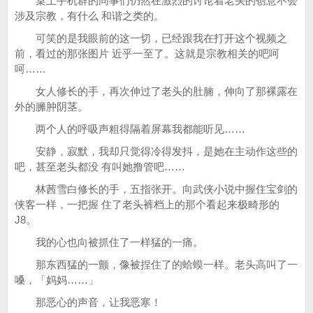
桌上手机群的同事们仍然在激烈的讨论着老头的创意不会
涉及宗教，有什么 和谐之类的。
可笑的是我眼前的这一切，已经跟我在打开这个视频之
前，看过的那张图片 近乎一至了。这就是宗教相关的吧呵
呵……
女人修长的手，再次伸过了老头的肚腩，伸向了那裸露在
外的臃肿阴茎。
两个人的呼吸声粗得隔着屏幕我都能听见……
安静，寂默，我却只觉得冷得发抖，是她在主动作这些的
吧，甚至老头都没 有叫她撸管吧……
林茜雪白修长的手，五指张开。向武侠小说中握住宝剑的
侠客一样，一把握 住了老头裤档上的那个看起来极畸形的
J8。
我的心也向被抓住了一样猛的一痛。
那东西猛的一颤，像被捏住了的蛤蟆一样。老头高叫了一
嗓，「妈妈……」
那恶心的声音，让我恶寒！