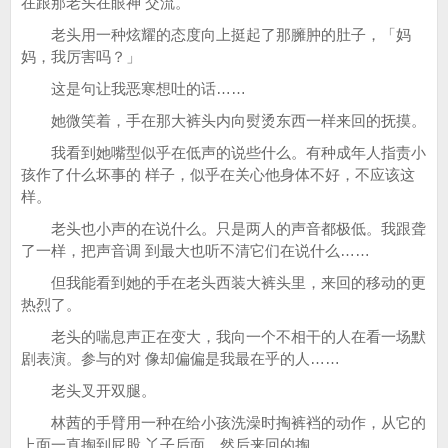
在跟那老头在眼神 交流。
老头用一种炫耀的态度向上挺起了那臃肿的肚子，「妈
妈，我厉害吗？」
这是句让我恶寒想吐的话……
她微笑着，手在那大裤头内向熨烫东西一样来回的抚摸。
我看到她嘴型似乎在低声的说些什么。有种成年人指责小
孩作了什么坏事的 样子，似乎在关心他身体不好，不应该这
样。
老头也小声的在说什么。只是两人的声音都极低。我跟聋
了一样，把声音调 到最大也听不清它们在说什么……
但我能看到她的手在老头西装大裤头里，来回的移动的更
热烈了。
老头的喘息声正在变大，我向一个不相干的人在看一场默
剧表演。参与的对 像却偏偏是我最在乎的人……
老头叉开双腿。
林茜的手臂用一种在给小孩洗澡时掏裤裆的动作，从它的
上面一直掏到屁股 丫子后面，然后来回的掏。