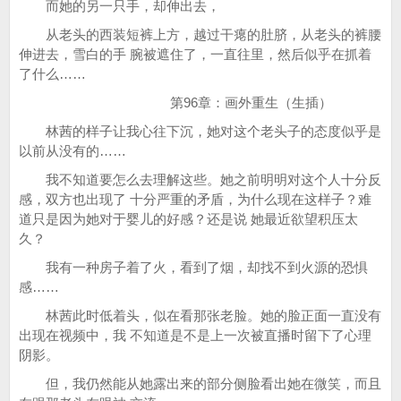
而她的另一只手，却伸出去，
从老头的西装短裤上方，越过干瘪的肚脐，从老头的裤腰
伸进去，雪白的手 腕被遮住了，一直往里，然后似乎在抓着
了什么……
第96章：画外重生（生插）
林茜的样子让我心往下沉，她对这个老头子的态度似乎是
以前从没有的……
我不知道要怎么去理解这些。她之前明明对这个人十分反
感，双方也出现了 十分严重的矛盾，为什么现在这样子？难
道只是因为她对于婴儿的好感？还是说 她最近欲望积压太
久？
我有一种房子着了火，看到了烟，却找不到火源的恐惧
感……
林茜此时低着头，似在看那张老脸。她的脸正面一直没有
出现在视频中，我 不知道是不是上一次被直播时留下了心理
阴影。
但，我仍然能从她露出来的部分侧脸看出她在微笑，而且