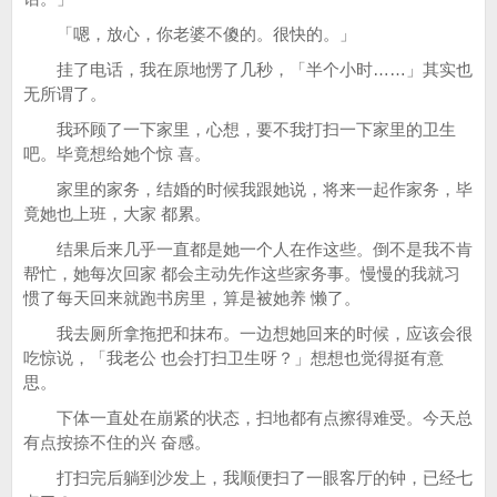
「嗯，放心，你老婆不傻的。很快的。」
挂了电话，我在原地愣了几秒，「半个小时……」其实也
无所谓了。
我环顾了一下家里，心想，要不我打扫一下家里的卫生
吧。毕竟想给她个惊 喜。
家里的家务，结婚的时候我跟她说，将来一起作家务，毕
竟她也上班，大家 都累。
结果后来几乎一直都是她一个人在作这些。倒不是我不肯
帮忙，她每次回家 都会主动先作这些家务事。慢慢的我就习
惯了每天回来就跑书房里，算是被她养 懒了。
我去厕所拿拖把和抹布。一边想她回来的时候，应该会很
吃惊说，「我老公 也会打扫卫生呀？」想想也觉得挺有意
思。
下体一直处在崩紧的状态，扫地都有点擦得难受。今天总
有点按捺不住的兴 奋感。
打扫完后躺到沙发上，我顺便扫了一眼客厅的钟，已经七