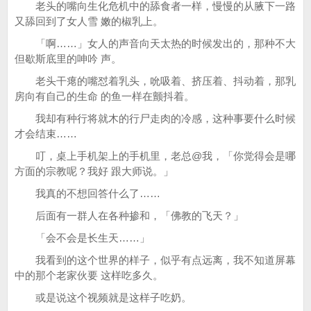
老头的嘴向生化危机中的舔食者一样，慢慢的从腋下一路
又舔回到了女人雪 嫩的椒乳上。
「啊……」女人的声音向天太热的时候发出的，那种不大
但歇斯底里的呻吟 声。
老头干瘪的嘴怼着乳头，吮吸着、挤压着、抖动着，那乳
房向有自己的生命 的鱼一样在颤抖着。
我却有种行将就木的行尸走肉的冷感，这种事要什么时候
才会结束……
叮，桌上手机架上的手机里，老总@我，「你觉得会是哪
方面的宗教呢？我好 跟大师说。」
我真的不想回答什么了……
后面有一群人在各种掺和，「佛教的飞天？」
「会不会是长生天……」
我看到的这个世界的样子，似乎有点远离，我不知道屏幕
中的那个老家伙要 这样吃多久。
或是说这个视频就是这样子吃奶。