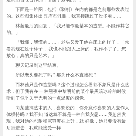
下面是一堆图，包括《剥削》在内的都是之前那些发表过
的。这些图集体出 现有些扎眼，我直接跳过了没多看……
林茜最后的回复，「我只能作最基本的造型。不能作其它
的。」
「我懂，我懂的……」老头又发了他在床上的样子，「您
看我现在这个样子， 我也不能跟人上床的，我作不了了。您
放心，真的只是艺术。」
聊天记录到这里结束。
所以老头要死了吗？那为什么不直接死？
而林茜只是作造型吗？这个过程怎么看都不象只是什么艺
术，但于我有在一 种黑夜中黎明前的某个最黑暗冰冷的时候
听到了似乎关于光明的一点温度的感觉。
向某些搞艺术的人，喜欢说的，你介意你喜欢的人去作人
体模特吗？我不知 道这算不算是一种自我安慰……我忽然发
现，我对她的忍耐和宽容度在上升，就 好像，她只要没有最
后插进去，我就能接受一样……