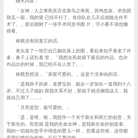
聊天内容：
「女神，人之将死其言也善鸟之将死，其鸣也哀。求您跟
我见一面，我的肾 已经不行了。有排队在几天后就能去作手
术了。」那后面附了一张手术同意书图 片，字小看不清也懒
得看。
林茜没有回复它的话。
老头发了一张它自己躺在床上的图，看起来似乎衰老了许
多，鼻子上还扎着 管，「我想在死前留下最后的作品。也许
作品出的时候，我已经不在人世了。」
林茜忽然说，「床挺可爱的。」这是个没来由的话。
「是我孙子的床，喜梦宝的，能从一岁加长一直用到十八
岁。不过儿子媳妇 跟我关系不好，那孩子就没搁我这儿，我
就自己用了……」
「月亮造型，挺可爱的。」
「是，是呀。唉，我想作一个关于新生和死亡的创意，关
于新生的。而您就 是我的生命女神，是我新生命的创造者。
我的一切就向您手中缔造的婴儿一样， 您看这些画，这些都
是我们曾经合作的，引起了轰动的。」