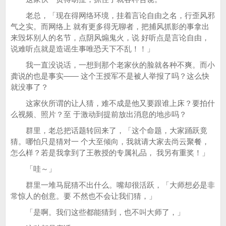
老总，「现在得网络环境，挂着言论自由之名，行歪风邪
气之实。而网络上 就有更多得无聊者，把捕风抓影的事拿出
来毁坏别人的名节，点阴风煽鬼火，说 好听点是言论自由，
说难听点就是造谣生事唯恐天下不乱！！」
我一直没说话，一想到那个老家伙的脸就各种不爽。而小
龚说的也是事实—— 这个王授军不是被人举报了吗？这么快
就没事了？
这家伙所谓的让人猜，难不成是他又要跟谁上床？要拍什
么视频、照片？至 于激动到提前放出消息的地步吗？
群里，老总把话题转回来了，「这个命题，大家踊跃竟
猜。哪怕只是猜对一 个大至倾向，我就请大家去尚云聚餐，
怎么样？若是我拿到了王教授的专属礼品， 我另有重奖！」
「哇～」
群里一堆马屁猜不出什么。嘴却很活跃，「大师想必是非
常惊人的创意。要 不然也不会让我们猜，」
「是啊。我们这些都能猜到，也不叫大师了，」