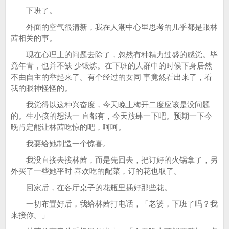
下班了。
外面的空气很清新，我在人潮中心里思考的几乎都是跟林
茜相关的事。
现在心理上的问题去除了，忽然有种精力过盛的感觉。毕
竟年青，也并不缺 少锻炼。在下班的人群中的时候下身居然
不由自主的举起来了。有个经过的女同 事竟然看出来了，看
我的眼神怪怪的。
我觉得以这种兴奋度，今天晚上梅开二度应该是没问题
的。生小孩的想法一 直都有，今天放肆一下吧。预期一下今
晚肯定能让林茜吃惊的吧，呵呵。
我要给她制造一个惊喜。
我没直接去接林茜，而是先回去，把订好的火锅拿了，另
外买了一些她平时 喜欢吃的配菜，订的花也取了。
回家后，在客厅桌子的花瓶里插好那些花。
一切布置好后，我给林茜打电话，「老婆，下班了吗？我
来接你。」