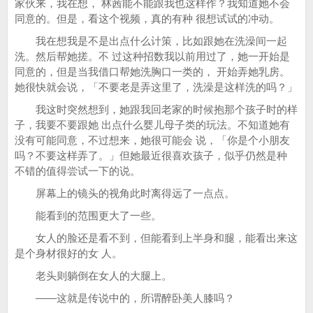
家伙来，我在想， 林茜能不能跟我也这样作？我知道她不会
同意的。但是，看这个视频，真的有种 很想试试的冲动。
我在想我是不是出点什么计策，比如跟她在洗澡间一起
洗。然后帮她搓。不 过这种招数我以前用过了，她一开始是
同意的，但是当我借口帮她洗胸口一类的， 开始弄她乳房。
她很快就会说，「不要老是弄这里了，洗澡是这样洗的吗？」
我这时突然想到，她跟我回老家的时候抱那个孩子时的样
子，我要不要跟她 出点什么婴儿母子类的玩法。不知道她有
没有可能同意，不过想来，她很可能会 说，「你是个小朋友
吗？不要这样弄了。」但她最近很喜欢孩子，似乎仍然是种
不错的值得尝试一下的说。
屏幕上的镜头的视角此时离得远了一点点。
能看到的范围更大了一些。
女人的脸还是看不到，但能看到上半身和腿，能看出来这
是个身材很好的女 人。
老头则躺倒在女人的大腿上。
——这就是传说中的，所谓醉卧美人膝吗？