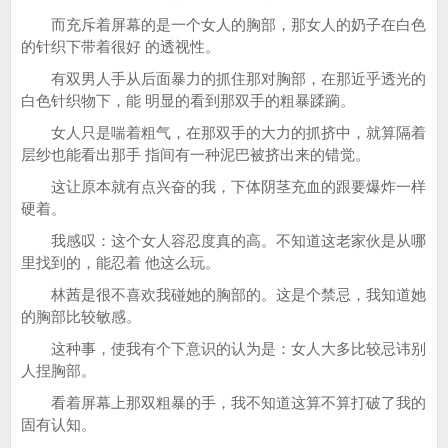
而充斥着屏幕的是一个女人的胸部，那女人的奶子在白色
的针织下带着很好 的透视性。
有双男人手从后面暴力的抓住那对胸部，在那近乎透光的
白色针织物下，能 明显的看到那双手的粗暴蹂躏。
女人只是喘着粗气，在那双手的大力的抓挤中，就算隔着
层纱也能看出那手 指间有一种泥巴被挤出来的错觉。
这让原本就有点兴奋的我，下体阴茎充血的跟要爆炸一样
硬着。
我感叹：这个女人容忍度真的高。不知道这老家伙是从哪
里找到的，能忍着 他这么玩。
林茜是很不喜欢我碰她的胸部的。这是个禁忌，我知道她
的胸部比较敏感。
这种事，使我有个下意识的认为是：女人大多比较忌讳别
人捏胸部。
看着屏幕上那双粗暴的手，我不知道这算不算打破了我的
固有认知。