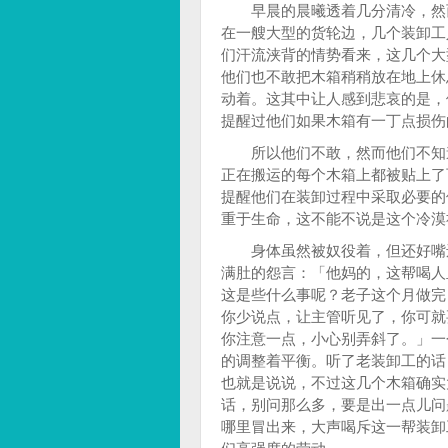
早晨的晨曦透着几分清冷，然而
在一艘大型的货轮边，几个装卸工
们汗流浃背的情势看来，这几个大
他们也不敢把木箱稍稍放在地上休
动着。这其中让人感到悲哀的是，
提醒过他们如果木箱有一丁点损伤
所以他们不敢，然而他们不知道
正在搬运的每个木箱上都被贴上了
提醒他们在装卸过程中采取必要的
重于生命，这不能不说是这个冷漠
身体虽然被奴役着，但还好嘴还
满肚的怨言：「他妈的，这帮喝人
这是些什么事呢？老子这个月做完
你少说点，让主管听见了，你可就
你注意一点，小心别弄斜了。」一
的调整着平衡。听了老装卸工的话
也就是说说，不过这几个木箱确实
话，别问那么多，要是出一点儿问
哪里冒出来，大声喝斥这一帮装卸