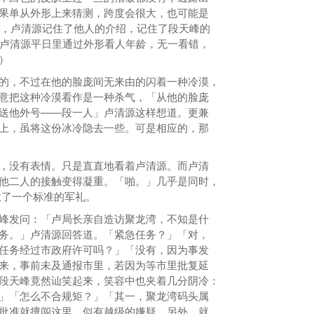
果单从外形上来猜测，跨度会很大，也可能是
幸好，卢清源记住了他人的介绍，记住了段天峰的
（卢清源平日里通过外形看人年龄，无一看错，
）
，不过在他的脸庞间无来由的闪着一种冷漠，
意把这种冷漠看作是一种杀气，「从他的脸庞
送他外号——段一人」卢清源这样想道。更兼
上，虽将这份冰冷隐去一些。可是相应的，那
没有表情。只是直直地看着卢清源。而卢清
他二人的接触变得凝重。「啪。」几乎是同时，
敬了一个标准的军礼。
发问：「卢局长亲自造访聚龙湾，不知是什
务。」卢清源回答道。「紧急任务？」「对，
任务经过市政府许可吗？」「没有，因为事发
来，事前未及通报市里，若因为等市里批复延
段天峰竟然讪笑起来，笑容中也夹着几分阴冷：
」「怎么不合规矩？」「其一，聚龙湾码头属
批准就擅闯这里，似有越级的嫌疑。另外，就