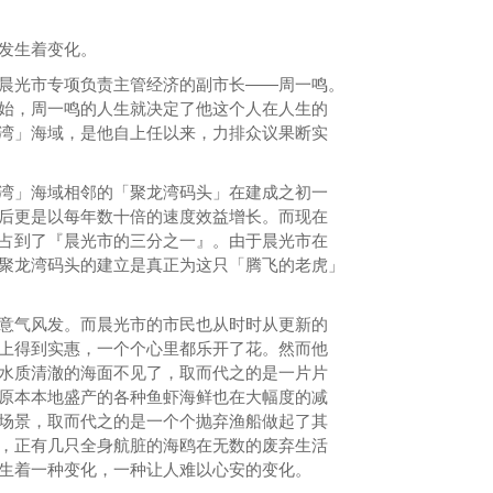
发生着变化。
光市专项负责主管经济的副市长——周一鸣。
始，周一鸣的人生就决定了他这个人在人生的
湾」海域，是他自上任以来，力排众议果断实
」海域相邻的「聚龙湾码头」在建成之初一
后更是以每年数十倍的速度效益增长。而现在
占到了『晨光市的三分之一』。由于晨光市在
聚龙湾码头的建立是真正为这只「腾飞的老虎」
气风发。而晨光市的市民也从时时从更新的
上得到实惠，一个个心里都乐开了花。然而他
水质清澈的海面不见了，取而代之的是一片片
原本本地盛产的各种鱼虾海鲜也在大幅度的减
场景，取而代之的是一个个抛弃渔船做起了其
，正有几只全身航脏的海鸥在无数的废弃生活
生着一种变化，一种让人难以心安的变化。