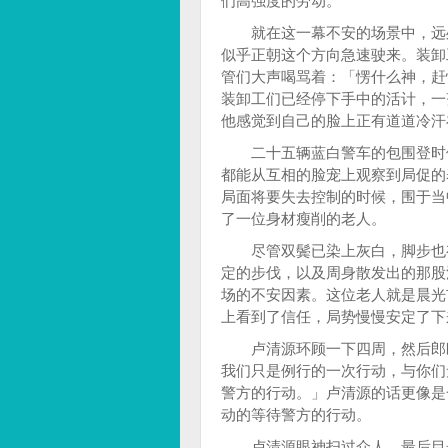
们高强度的劳动。
就在这一幕不安的场景中，远处
似乎正朝这个方向急速驶来。装卸
管们大声喝骂着：「愣什么神，赶
装卸工们已经停下手中的活计，一
他感觉到自己的脸上正有道道冷汗
二十五辆蓝白警车的包围登时使
都能从互相的脸宠上观察到局促的
局面将要失去控制的时候，围于当
了一位身材瘦削的老人。
尽管双鬓已染上灰白，脚步也有
定的步伐，以及周身散发出的那股
场的不安因素。这位老人就是晨光
上看到了信任，局势慢慢安定了下
卢清源环顾一下四周，然后郎郎
我们只是例行的一次行动，与你们
警方的行动。」卢清源的话更像是
动的等待警方的行动。
卢清源眼神扫过众人，最后目光