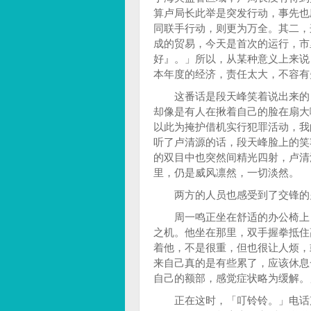
算卢局长此举是突发行动，事先也
同联手行动，则更为万全。其二，
成的贸易，今天是首次的运行，市
好』。」所以，从某种意义上来说
本年度的经济，责任太大，不容有
这番话是段天峰笑着说出来的，
却像是有人在揪着自己的脸在扇大
以此为掩护借机实行犯罪活动，我
听了卢清源的话，段天峰脸上的笑
的双目中也突然间精光四射，卢清
里，仍是威风凛然，一切淡然。
两方的人员也感受到了交锋的火
周一鸣正坐在舒适的办公椅上，
之机。他坐在那里，双手握拳抵住
着他，不是很重，但也很让人烦，
来自己真的是有些累了，应该休息
自己的额部，感觉症状略为缓解。
正在这时，「叮铃铃。」电话声