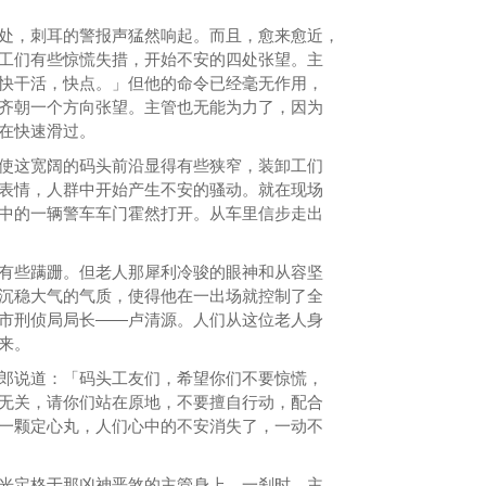
，刺耳的警报声猛然响起。而且，愈来愈近，
工们有些惊慌失措，开始不安的四处张望。主
快干活，快点。」但他的命令已经毫无作用，
齐朝一个方向张望。主管也无能为力了，因为
在快速滑过。
这宽阔的码头前沿显得有些狭窄，装卸工们
表情，人群中开始产生不安的骚动。就在现场
中的一辆警车车门霍然打开。从车里信步走出
些蹒跚。但老人那犀利冷骏的眼神和从容坚
沉稳大气的气质，使得他在一出场就控制了全
市刑侦局局长——卢清源。人们从这位老人身
来。
说道：「码头工友们，希望你们不要惊慌，
无关，请你们站在原地，不要擅自行动，配合
一颗定心丸，人们心中的不安消失了，一动不
定格于那凶神恶煞的主管身上。一刹时，主