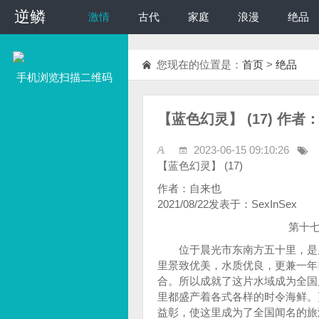
逆鳞
逆鳞
激情
古代
家庭
浪漫
绝品
您现在的位置是：
首页
>
绝品
手机浏览扫描二维码
【蓝色幻灵】 (17) 作者
2023-06-15 09:10:26
【蓝色幻灵】 (17)
作者：自来也
2021/08/22发表于：SexInSex
第十七回：另
位于晨光市东南方五十里，是晨
里景致优美，水质优良，更兼一年
合。所以成就了这片水域成为全国
里都盛产着各式各样的时令海鲜。
益彰，使这里成为了全国闻名的旅