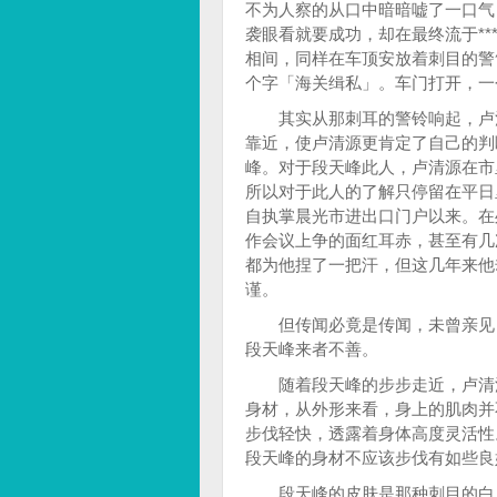
不为人察的从口中暗暗嘘了一口气
袭眼看就要成功，却在最终流于**
相间，同样在车顶安放着刺目的警
个字「海关缉私」。车门打开，一
其实从那刺耳的警铃响起，卢清
靠近，使卢清源更肯定了自己的判
峰。对于段天峰此人，卢清源在市
所以对于此人的了解只停留在平日
自执掌晨光市进出口门户以来。在
作会议上争的面红耳赤，甚至有几
都为他捏了一把汗，但这几年来他
谨。
但传闻必竟是传闻，未曾亲见，
段天峰来者不善。
随着段天峰的步步走近，卢清源
身材，从外形来看，身上的肌肉并
步伐轻快，透露着身体高度灵活性
段天峰的身材不应该步伐有如些良
段天峰的皮肤是那种刺目的白，