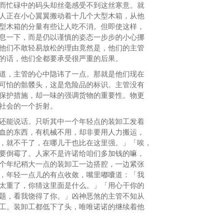
忙碌中的码头却丝毫感受不到这丝寒意。就
人正在小心翼翼搬动着十几个大型木箱，从他
型木箱的分量有些让人吃不消。但即使这样，
息一下，而是仍以谨慎的姿态一步步的小心挪
他们不敢轻易放松的理由竟然是，他们的主管
的话，他们全都要承受很严重的后果。
，主管的心中隐讳了一点。那就是他们现在
可怕的骷髅头，这是危险品的标识。主管没有
保护措施，却一味的强调货物的重要性。物更
社会的一个折射。
能说话。只听其中一个年轻点的装卸工发着
血的东西，有机械不用，却非要用人力搬运，
，就不干了，在哪儿干也比在这里强。」「唉，
要倒霉了。人家不是许诺给咱们多加钱的嘛，
个年纪稍大一点的装卸工一边搭腔，一边紧张
，年轻一点儿的有点收敛，嘴里嘟囔道：「我
太重了，你猜这里面是什么。」「用心干你的
题，看我饶得了你。」凶神恶煞的主管不知从
工。装卸工都低下了头，唯唯诺诺的继续着他