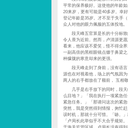
平常的保养极好。这使他的年龄如
20来岁，更有可能是40多岁。
登记年龄是35岁。才不至于失手
众人对他的眼力佩服的五体投地。
段天峰五官算是长的十分标致的
令人畏为近前。然而，卢清源更愿
看来，他应该不爱笑，怪不得业界
一副高倍的黑框眼镜点缀于鼻梁之
种朦胧的寒意却来的更强。
段天峰走到了身前，没有语言，
源也在对视着他，场上的气氛因为
两人的右手都放在了额前， 互相
几乎是右手放下的同时，段天峰
么目地？」「我在执行一项紧急任
紧急任务。」「那请问这次的紧急
突然，我是突然得到情报，匆忙赶
误时机，那就十分可惜。「哧。」
「卢局长此举似乎不大合乎规矩。
于海关监管区域，卢局长没有得到