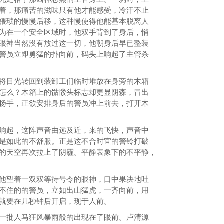
着，那痛苦的滋味只有他才能感受，冷汗不止
猥琐的慢慢后移，这种慢使得他能基本脱离人
为在一个安全区域时，他双手背到了身后，悄
眼神当然没有放过这一切，他朝身后早已整装
警员立即勇猛的扑向前，码头上响起了主管杀
目光转回到装卸工们临时堆放在身旁的木箱
怎么？木箱上的骷髅头标志却更显阴森，冒出
扬手，正欲安排身后的警员冲上前去，打开木
起，这阵声音由远及近，来的飞快，声音中
是如此的不舒服。正是这不合时宜的警铃打破
的天空再次拉上了阴霾。平静表象下的不平静，
望着一双双等待号令的眼神，口中果决地吐
不住的的警员，立如出山猛虎，一齐向前，用
就要在几秒钟后开启，现于人前。
批人马狂风暴雨般的出现在了眼前。卢清源