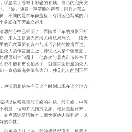
，叹息着上苍对于邪恶的眷顾。自己的完美突
**。『波』随着一声清脆的声音，同样是蓝白
笛，不同的是在车前盖板上有用蓝色写成的四
个身影在车旁矗立起来。
源的心中已经明了。而随着下车的身影不断
断。来人正是晨光市海关缉私局局长——段天
里的几次重要会议都与其巧合性的擦肩而过。
里众人的传言层面上，传说此人是个强硬派，
处理原则性问题上，他多次与晨光市市长在工
次都不惜和市长拍桌子。就连旁边所坐的众人
却一直稳掌海关缉私大印，独见此人的刚正严
卢清源相信在今天这个时刻出现在这个地方，
得以依稀观察段天峰的外貌。段天峰，中等
不明显，但却并无拖拽之象。相反走起路来，
。令卢清源暗暗称奇，因为据他肉眼判断，以
好的弹性。
白色的皮肤上连一丝的褶皱都没有，透露出