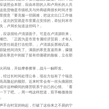
应该照会本部，应由本部的人和卢局长的人共
这批货物是市级机关与外商磋商很长时间才形
里授意『要克服一切困难，把这次出口工作做
，这次的贸易是市里重点安排的，牵扯到本市
失，卢局长知道这些吗？」
应该很给卢清源面子。可是在卢清源听来，
嘴巴。「正因为是市里专属经济贸易，才有人
的责任就是打击犯罪。」卢清源反唇相讥道。
容陡然间消失了。满面的寒意直逼而来，朦胧
源在寒息中则挺了挺有些僵硬的脸板，立在那
药味，开始摩拳擦掌，战斗一触即发。
经过长时间处理公务，现在方似有了个喘息
高高隆起的额部。近来时常会有一丝头痛困扰
或许这种瞬间的痛苦联系于自己的心情。「看
一下了吧。」周一鸣这样想道，双手略微推按
」
不合时宜的响起，打破了这份来之不易的宁