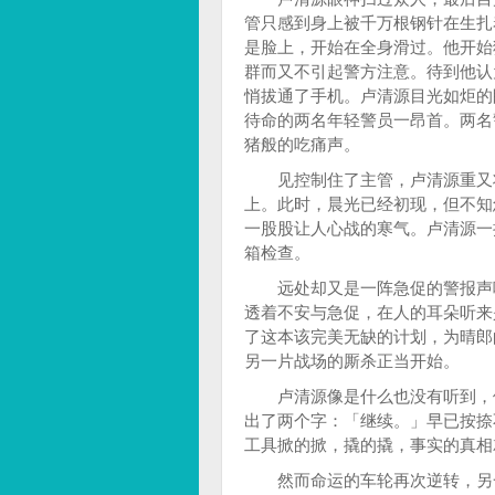
管只感到身上被千万根钢针在生扎
是脸上，开始在全身滑过。他开始
群而又不引起警方注意。待到他认
悄拔通了手机。卢清源目光如炬的
待命的两名年轻警员一昂首。两名
猪般的吃痛声。
见控制住了主管，卢清源重又将
上。此时，晨光已经初现，但不知
一股股让人心战的寒气。卢清源一
箱检查。
远处却又是一阵急促的警报声响
透着不安与急促，在人的耳朵听来
了这本该完美无缺的计划，为晴郎
另一片战场的厮杀正当开始。
卢清源像是什么也没有听到，他
出了两个字：「继续。」早已按捺
工具掀的掀，撬的撬，事实的真相
然而命运的车轮再次逆转，另一