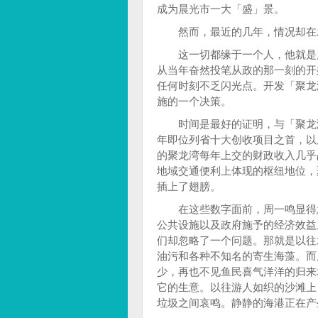
成为晨光市一大「盛」景。
然而，最近的几年，情况却在
这一切都缘于一个人，他就是晨
从当年奋然投笔从政的那一刻的开
任何时刻不乏闪光点。开发「聚龙
施的一个决策。
时间是最好的证明，与「聚龙湾
年即位列省十大创收项目之首，以
的聚龙湾每年上交的财政收入几乎
地域交通便利上体现的枢纽地位，
插上了翅膀。
在这些数字面前，周一鸣显得意
公共设施以及政府施予的经济效益
们却忽略了一个问题。那就是以往
油污和各种不知名的寄生海藻。而
少，再也不见鱼民喜气洋洋的归来
它的生意。以往游人如织的沙滩上
垃圾之间哀鸣。静静的海港正在产